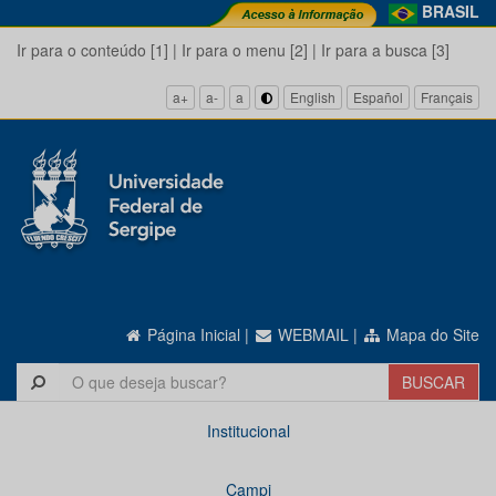
BRASIL
Ir para o conteúdo [1]
|
Ir para o menu [2]
|
Ir para a busca [3]
a+
a-
a
English
Español
Français
Página Inicial
|
WEBMAIL
|
Mapa do Site
Institucional
Campi