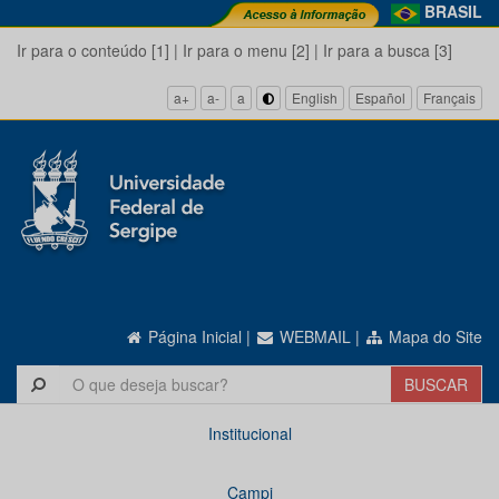
BRASIL
Ir para o conteúdo [1]
|
Ir para o menu [2]
|
Ir para a busca [3]
a+
a-
a
English
Español
Français
Página Inicial
|
WEBMAIL
|
Mapa do Site
Institucional
Campi