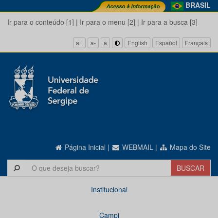
BRASIL
Ir para o conteúdo [1]
|
Ir para o menu [2]
|
Ir para a busca [3]
a+
a-
a
English
Español
Français
Página Inicial
|
WEBMAIL
|
Mapa do Site
Institucional
Campi