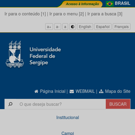
BRASIL
Ir para o conteúdo [1]
|
Ir para o menu [2]
|
Ir para a busca [3]
a+
a-
a
English
Español
Français
Página Inicial
|
WEBMAIL
|
Mapa do Site
Institucional
Campi