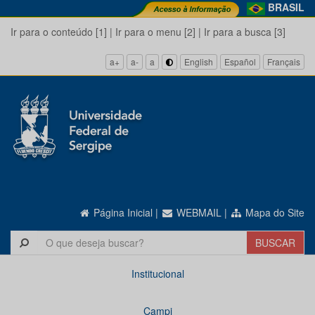
BRASIL
Ir para o conteúdo [1]
|
Ir para o menu [2]
|
Ir para a busca [3]
a+
a-
a
English
Español
Français
Página Inicial
|
WEBMAIL
|
Mapa do Site
Institucional
Campi