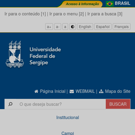
BRASIL
Ir para o conteúdo [1]
|
Ir para o menu [2]
|
Ir para a busca [3]
a+
a-
a
English
Español
Français
Página Inicial
|
WEBMAIL
|
Mapa do Site
Institucional
Campi